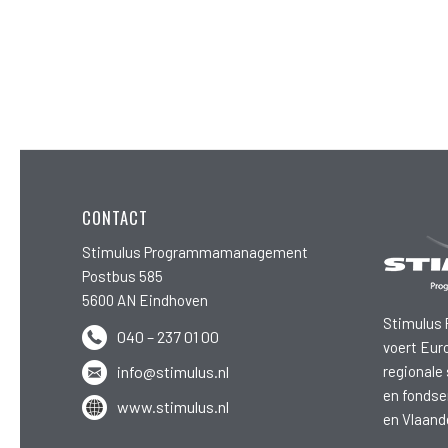
CONTACT
Stimulus Programmamanagement
Postbus 585
5600 AN Eindhoven
Stimulus
040 – 237 01 00
voert Eur
regionale
info@stimulus.nl
en fondse
www.stimulus.nl
en Vlaand