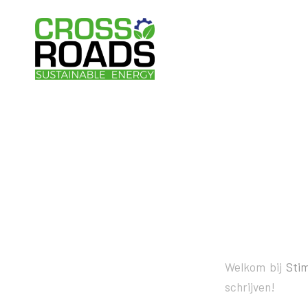
Welkom bij
Stim
schrijven!